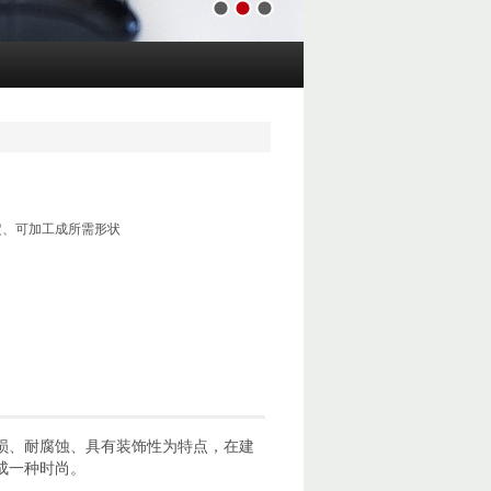
1
2
3
定、可加工成所需形状
损、耐腐蚀、具有装饰性为特点，在建
成一种时尚。