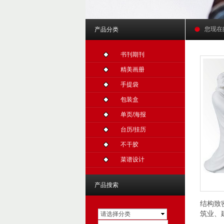
您现在
产品分类
书刊期刊
精美画册
手提袋
包装盒
单页/海报
台历/挂历
不干胶
菜谱设计
产品搜索
结构致
筑业、
请选择分类