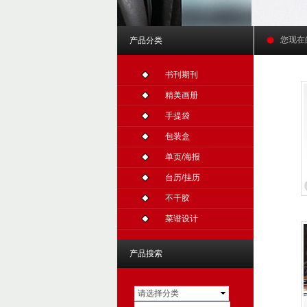
您现在
产品分类
书刊期刊
精美画册
手提袋
包装盒
单页/海报
台历/挂历
不干胶
菜谱设计
产品搜索
请选择分类